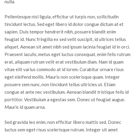
nulla.
Pellentesque nisl ligula, efficitur ut turpis non, sollicitudin
tincidunt lectus. Sed eget libero id dolor congue dictum at et
sapien. Duis tempor hendrerit nibh, posuere blandit enim
feugiat id. Nunc fringilla ex sed velit suscipit, id ultrices tellus
aliquet. Aenean sit amet nibh sed ipsum lacinia feugiat id in orci.
Praesent iaculis, metus eget luctus consequat, enim felis rutrum
erat, aliquam rutrum velit erat vestibulum diam. Nam id quam
vitae elit varius commodo at id lorem. Curabitur ornare risus
eget eleifend mollis. Mauris non scelerisque quam. Integer
posuere sem nunc, non tincidunt tellus ultricies ut. Etiam
congue at ante nec vestibulum. Aenean blandit tristique felis id
porttitor. Vestibulum a egestas sem. Donec ut feugiat augue.
Mauris id quam urna.
Sed gravida leo enim, non efficitur libero mattis sed. Donec
luctus sem eget risus scelerisque rutrum. Integer sit amet