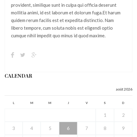
provident, similique sunt in culpa qui officia deserunt
mollitia animi, id est laborum et dolorum fuga.Et harum
quidem rerum facilis est et expedita distinctio. Nam
libero tempore, cum soluta nobis est eligendi optio
cumque nihil impedit quo minus id quod maxime.
CALENDAR
août 2026
L
M
M
J
V
S
D
1
2
3
4
5
6
7
8
9