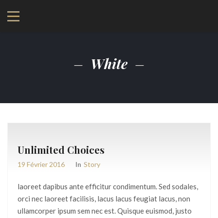
White
Unlimited Choices
19 Février 2016
In
Story
laoreet dapibus ante efficitur condimentum. Sed sodales,
orci nec laoreet facilisis, lacus lacus feugiat lacus, non
ullamcorper ipsum sem nec est. Quisque euismod, justo