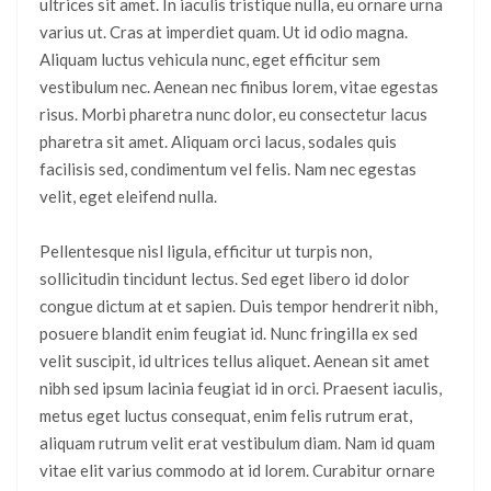
ultrices sit amet. In iaculis tristique nulla, eu ornare urna
varius ut. Cras at imperdiet quam. Ut id odio magna.
Aliquam luctus vehicula nunc, eget efficitur sem
vestibulum nec. Aenean nec finibus lorem, vitae egestas
risus. Morbi pharetra nunc dolor, eu consectetur lacus
pharetra sit amet. Aliquam orci lacus, sodales quis
facilisis sed, condimentum vel felis. Nam nec egestas
velit, eget eleifend nulla.
Pellentesque nisl ligula, efficitur ut turpis non,
sollicitudin tincidunt lectus. Sed eget libero id dolor
congue dictum at et sapien. Duis tempor hendrerit nibh,
posuere blandit enim feugiat id. Nunc fringilla ex sed
velit suscipit, id ultrices tellus aliquet. Aenean sit amet
nibh sed ipsum lacinia feugiat id in orci. Praesent iaculis,
metus eget luctus consequat, enim felis rutrum erat,
aliquam rutrum velit erat vestibulum diam. Nam id quam
vitae elit varius commodo at id lorem. Curabitur ornare