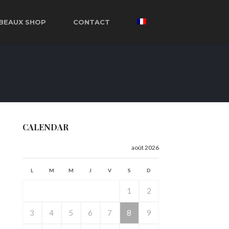
BEAUX SHOP
CONTACT
CALENDAR
août 2026
L
M
M
J
V
S
D
1
2
3
4
5
6
7
8
9