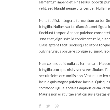
elementum imperdiet. Phasellus lobortis pu
velit, sed blandit neque ultrices vel. Nulla
Nulla facilisi. Integer a fermentum tortor.
fringilla. Nullam varius diam sit amet ligula 
tincidunt tempor. Aenean pulvinar consectetu
urna erat, dignissim id condimentum id, bland
Class aptent taciti sociosqu ad litora torqu
pulvinar, risus posuere congue euismod, leo m
Nam commodo id nulla at fermentum. Maecenas
fringilla sem quis nisl viverra vestibulum. P
nec ultricies orci mollis non. Vestibulum leo 
lacinia quis magna pulvinar lacinia. Quisque 
commodo ligula, sodales dapibus quam varius
Mauris non erat vitae erat cursus egestas et i