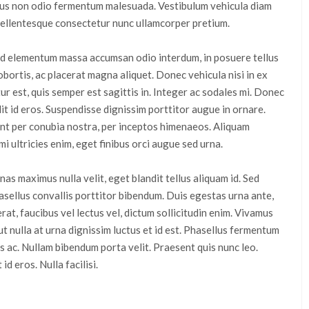
rus non odio fermentum malesuada. Vestibulum vehicula diam
m pellentesque consectetur nunc ullamcorper pretium.
 Sed elementum massa accumsan odio interdum, in posuere tellus
lobortis, ac placerat magna aliquet. Donec vehicula nisi in ex
r est, quis semper est sagittis in. Integer ac sodales mi. Donec
it id eros. Suspendisse dignissim porttitor augue in ornare.
ent per conubia nostra, per inceptos himenaeos. Aliquam
i ultricies enim, eget finibus orci augue sed urna.
 maximus nulla velit, eget blandit tellus aliquam id. Sed
hasellus convallis porttitor bibendum. Duis egestas urna ante,
erat, faucibus vel lectus vel, dictum sollicitudin enim. Vivamus
ut nulla at urna dignissim luctus et id est. Phasellus fermentum
 ac. Nullam bibendum porta velit. Praesent quis nunc leo.
d eros. Nulla facilisi.