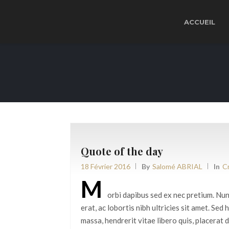
ACCUEIL
Quote of the day
18 Février 2016
By
Salomé ABRIAL
In
C
M
orbi dapibus sed ex nec pretium. Nun
erat, ac lobortis nibh ultricies sit amet. Sed
massa, hendrerit vitae libero quis, placerat