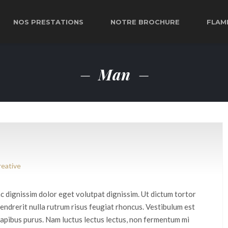
NOS PRESTATIONS
NOTRE BROCHURE
FLAM
Man
reative
c dignissim dolor eget volutpat dignissim. Ut dictum tortor
 hendrerit nulla rutrum risus feugiat rhoncus. Vestibulum est
 dapibus purus. Nam luctus lectus lectus, non fermentum mi