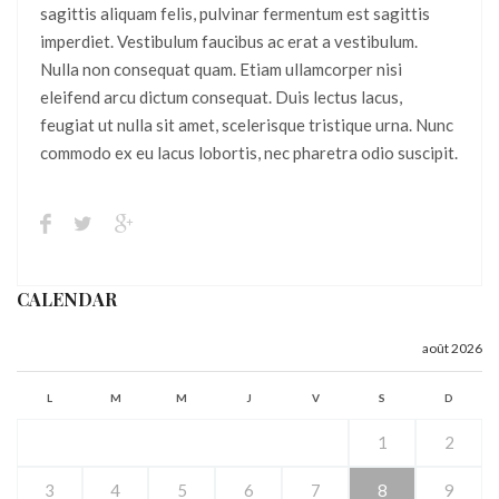
sagittis aliquam felis, pulvinar fermentum est sagittis
imperdiet. Vestibulum faucibus ac erat a vestibulum.
Nulla non consequat quam. Etiam ullamcorper nisi
eleifend arcu dictum consequat. Duis lectus lacus,
feugiat ut nulla sit amet, scelerisque tristique urna. Nunc
commodo ex eu lacus lobortis, nec pharetra odio suscipit.
CALENDAR
août 2026
L
M
M
J
V
S
D
1
2
3
4
5
6
7
8
9